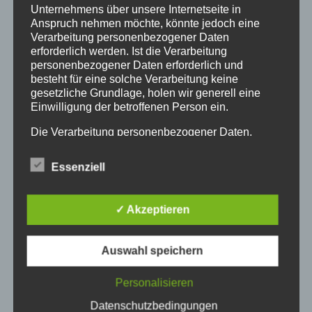
Detail-Plan
Unternehmens über unsere Internetseite in
Anspruch nehmen möchte, könnte jedoch eine
Möchten Sie die Anfahrtsskizze, Übersichts-Plan
Verarbeitung personenbezogener Daten
und Detail-Plan ausdrucken?
erforderlich werden. Ist die Verarbeitung
personenbezogener Daten erforderlich und
BERG Holding GmbH
besteht für eine solche Verarbeitung keine
Unter Käster 14 – 16
gesetzliche Grundlage, holen wir generell eine
Einwilligung der betroffenen Person ein.
50667 Köln
Die Verarbeitung personenbezogener Daten,
Tel.: 0221/89909-0
beispielsweise des Namens, der Anschrift, E-Mail-
Fax: 0221/89909-80
Adresse oder Telefonnummer einer betroffenen
Essenziell
Person, erfolgt stets im Einklang mit der
E-Mail:
Datenschutz-Grundverordnung und in
Übereinstimmung mit den für uns geltenden
✓ Akzeptieren
landesspezifischen Datenschutzbestimmungen.
Mittels dieser Datenschutzerklärung möchte unser
Unternehmen die Öffentlichkeit über Art, Umfang
Auswahl speichern
und Zweck der von uns erhobenen, genutzten und
verarbeiteten personenbezogenen Daten
Personalisieren
informieren. Ferner werden betroffene Personen
mittels dieser Datenschutzerklärung über die ihnen
Datenschutzbedingungen