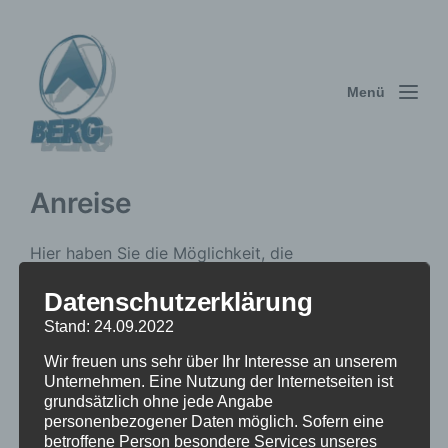
Menü
Anreise
Hier haben Sie die Möglichkeit, die
Anfahrtsskizzen „Übersichts-Plan“ und „Detail-
Datenschutzerklärung
Plan“ auszuwählen.
Stand: 24.09.2022
Mit einem Klick auf die ausgewählte
Wir freuen uns sehr über Ihr Interesse an unserem
Anfahrtsskizze öffnet sich ein neues Fenster.
Unternehmen. Eine Nutzung der Internetseiten ist
Wählen Sie hier eine Anfahrtsskizze aus:
grundsätzlich ohne jede Angabe
personenbezogener Daten möglich. Sofern eine
Übersichts-Plan
betroffene Person besondere Services unseres